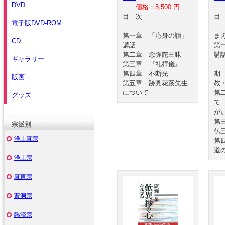
DVD
価格：5,500 円
目 次
電子版DVD-ROM
第一章 「応身の讃」
ま
CD
講話
第
第二章 念弥陀三昧
講
ギャラリー
第三章 『礼拝儀』
宗
第四章 不断光
期
版画
第五章 跡見花蹊先生
教
について
第
グッズ
て
が
第
宗派別
仏
浄土真宗
第
道
浄土宗
真言宗
曹洞宗
臨済宗