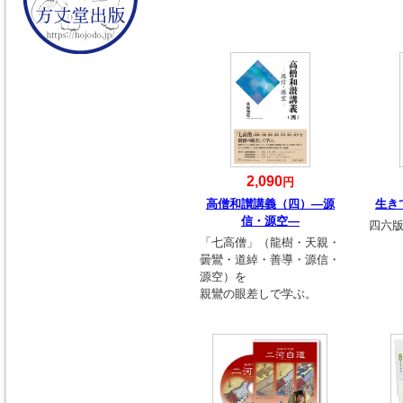
2,090
円
高僧和讃講義（四）―源
生き
信・源空―
四六版
「七高僧」（龍樹・天親・
曇鸞・道綽・善導・源信・
源空）を
親鸞の眼差しで学ぶ。