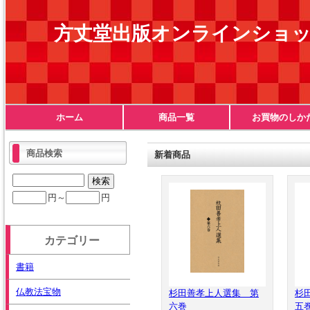
方丈堂出版オンラインショ
ホーム
商品一覧
お買物のしか
商品検索
新着商品
円～
円
カテゴリー
書籍
仏教法宝物
杉田善孝上人選集 第
杉
六巻
五