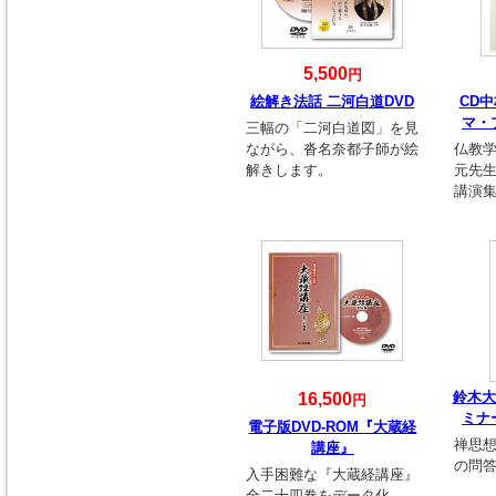
5,500
円
絵解き法話 二河白道DVD
CD
マ・
三幅の「二河白道図」を見
ながら、沓名奈都子師が絵
仏教
解きします。
元先
講演
鈴木大
16,500
円
ミナ
電子版DVD-ROM『大蔵経
禅思
講座』
の問
入手困難な『大蔵経講座』
全二十四巻をデータ化。