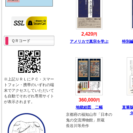
2,420
円
ＱＲコード
アメリカで真宗を学ぶ
特別
※上記ＵＲＬにＰＣ・スマー
トフォン・携帯のいずれの端
末でアクセスしていただいて
も自動でそれぞれ専用サイト
360,000
円
が表示されます。
地獄絵図 二幅
直筆
京都府の福知山市「日本の
鬼の交流博物館」所蔵
長谷川等舟作