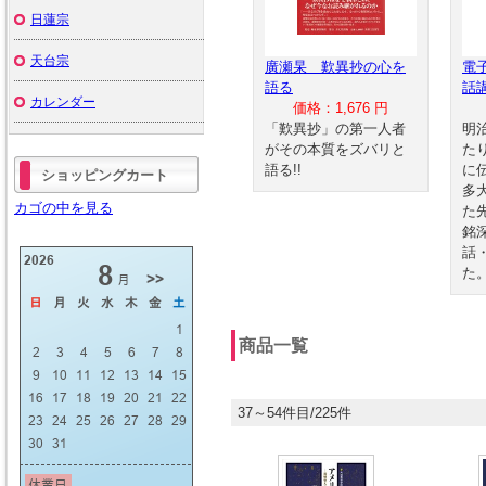
日蓮宗
天台宗
廣瀬杲 歎異抄の心を
電
語る
話
カレンダー
価格：1,676 円
「歎異抄」の第一人者
明
がその本質をズバリと
た
語る!!
に
ショッピングカート
多
カゴの中を見る
た
銘
話
た
商品一覧
37～54件目/225件