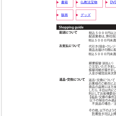
書籍
仏教法宝物
DV
版画
グッズ