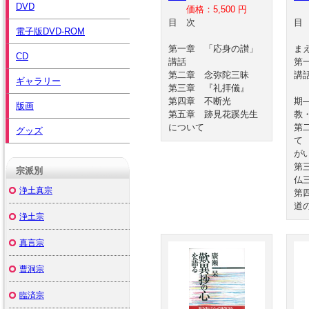
DVD
価格：5,500 円
目 次
電子版DVD-ROM
第一章 「応身の讃」
ま
CD
講話
第
第二章 念弥陀三昧
講
ギャラリー
第三章 『礼拝儀』
宗
第四章 不断光
期
版画
第五章 跡見花蹊先生
教
について
第
グッズ
て
が
第
宗派別
仏
浄土真宗
第
道
浄土宗
真言宗
曹洞宗
臨済宗