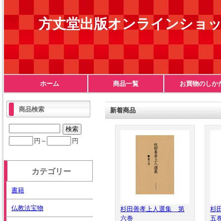
方丈堂出版オンラインショ
ホーム
商品一覧
お買物のしか
商品検索
新着商品
円～
円
カテゴリー
書籍
仏教法宝物
杉田善孝上人選集 第
杉
六巻
五