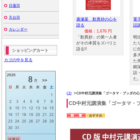
日蓮宗
天台宗
廣瀬杲 歎異抄の心を
電
語る
話
カレンダー
価格：1,676 円
「歎異抄」の第一人者
明
がその本質をズバリと
た
語る!!
に
ショッピングカート
多
カゴの中を見る
た
銘
話
た
CD
CD中村元講演集「ゴータマ・ブッダの
CD中村元講演集「ゴータマ・