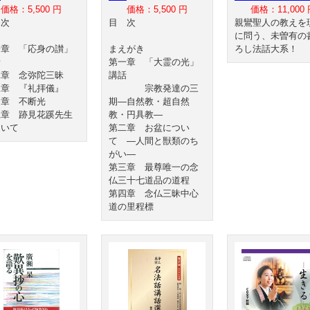
価格：5,500 円
価格：5,500 円
価格：11,000 
目 次
目 次
親鸞聖人の教えを
に問う、未曽有の
一章 「応身の讃」
まえがき
ろし法話大系！
話
第一章 「大霊の光」
二章 念弥陀三昧
講話
三章 『礼拝儀』
宗教発達の三
四章 不断光
期―自然教・超自然
五章 跡見花蹊先生
教・円具教―
ついて
第二章 お盆につい
て ―人間と獣類のち
がい―
第三章 最尊唯一の念
仏三十七道品の道程
第四章 念仏三昧中心
道の里程標