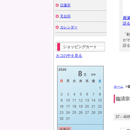
日蓮宗
天台宗
廣
語
カレンダー
「
が
語る
ショッピングカート
カゴの中を見る
ホーム
臨済宗
37～40