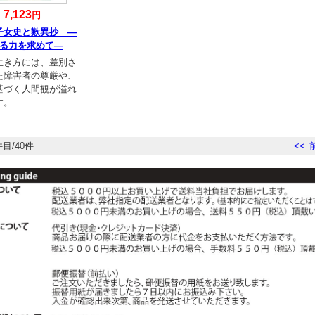
7,123
円
子女史と歎異抄 ―
る力を求めて―
生き方には、差別さ
た障害者の尊厳や、
基づく人間観が溢れ
す。
件目/40件
<<