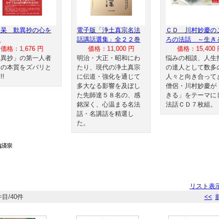
瀬杲 歎異抄の心を
電子版「浄土真宗名法
ＣＤ 川村妙慶の
る
話講話選集」全２２巻
ろの法話 ～生き
価格：1,676 円
価格：11,000 円
価格：15,400 
歎異抄」の第一人者
明治・大正・昭和にわ
悩みの相談、人生
その本質をズバリと
たり、現代の浄土真宗
の達人として数多
!!
に伝道・強化を通じて
人々と向き合って
多大なる影響を及ぼし
僧侶・川村妙慶が
た先師達５８名の、感
きる」をテーマに
銘深く、心温まる名法
法話ＣＤ７枚組。
話・名講話を精選し
た。
臨済宗
リスト表
件目/40件
<<