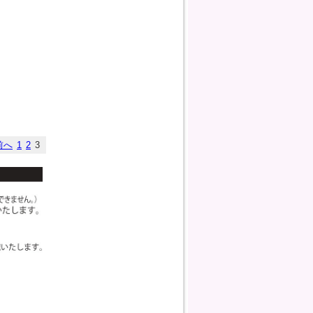
前へ
1
2
3