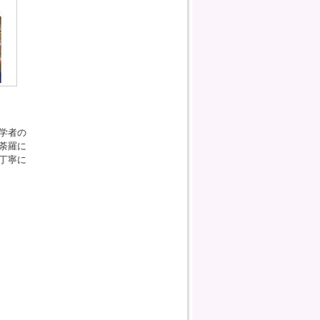
学者の
荼羅に
丁寧に