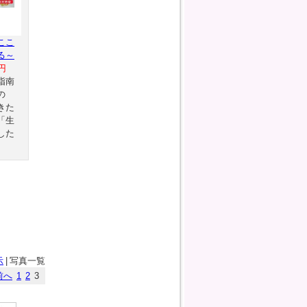
ここ
る～
円
指南
の
きた
「生
した
示
|
写真一覧
前へ
1
2
3