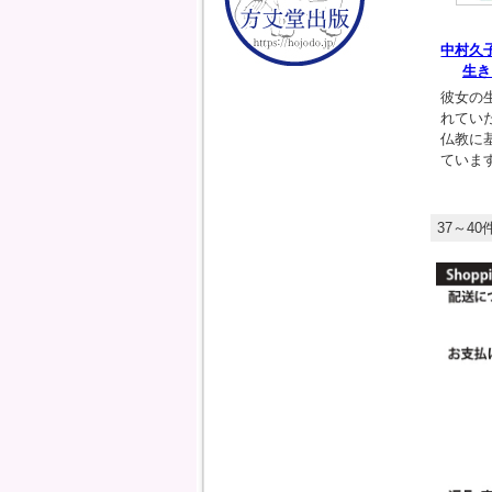
中村久
生き
彼女の
れてい
仏教に
ていま
37～40