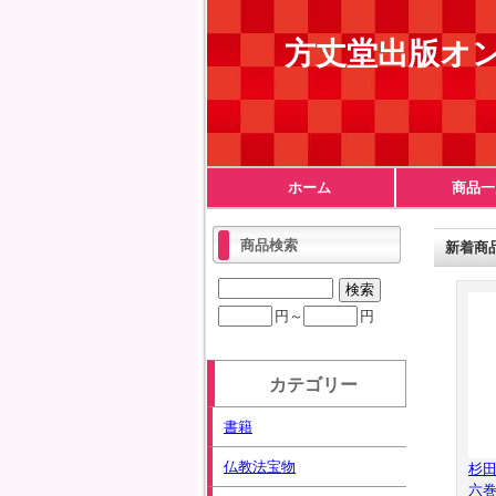
方丈堂出版オ
ホーム
商品一
商品検索
新着商
円～
円
カテゴリー
書籍
仏教法宝物
杉
六