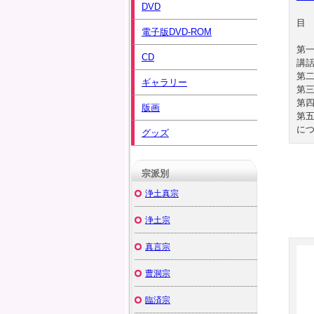
DVD
電子版DVD-ROM
第
CD
講
第
ギャラリー
第
第
版画
第
に
グッズ
宗派別
浄土真宗
浄土宗
真言宗
曹洞宗
臨済宗