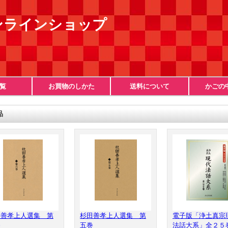
ンラインショップ
覧
お買物のしかた
送料について
かごの
品
田善孝上人選集 第
杉田善孝上人選集 第
電子版「浄土真宗
巻
五巻
法話大系」全２５