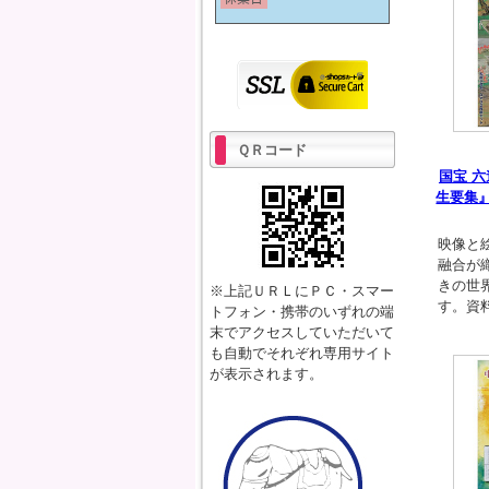
ＱＲコード
国宝 六
生要集
映像と
融合が
きの世
※上記ＵＲＬにＰＣ・スマー
す。資
トフォン・携帯のいずれの端
末でアクセスしていただいて
も自動でそれぞれ専用サイト
が表示されます。