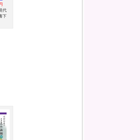
円
現代
書下