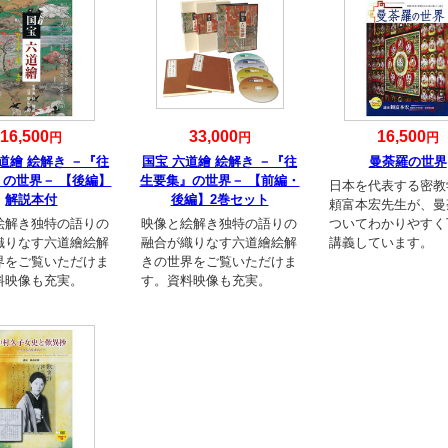
16,500
33,000
16,500
円
円
円
道繪 絵解き －『往
国宝 六道繪 絵解き －『往
曼荼羅の世界
』の世界－ 【後編】
生要集』の世界－ 【前編・
日本を代表する密教
解説本付
後編】2巻セット
頼富本宏先生が、曼
絵解き独特の語りの
映像と絵解き独特の語りの
ついてわかりやすく
織りなす六道繪絵解
融合が織りなす六道繪絵解
講義しています。
界をご覧いただけま
きの世界をご覧いただけま
料映像も充実。
す。資料映像も充実。