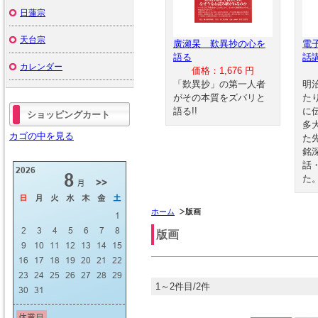
日蓮宗
天台宗
廣瀬杲 歎異抄の心を
電
語る
話
カレンダー
価格：1,676 円
「歎異抄」の第一人者
明
がその本質をズバリと
た
語る!!
に
ショッピングカート
多
カゴの中を見る
た
銘
話
た
ホーム
版画
版画
1～2件目/2件