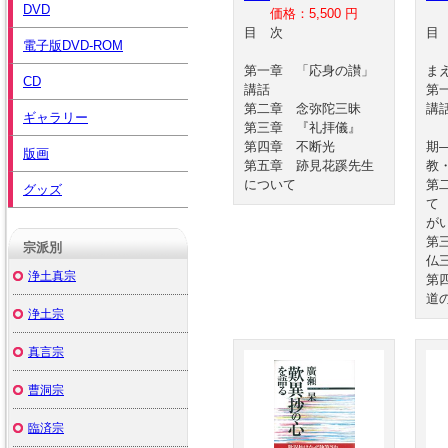
DVD
価格：5,500 円
目 次
電子版DVD-ROM
第一章 「応身の讃」
ま
CD
講話
第
第二章 念弥陀三昧
講
ギャラリー
第三章 『礼拝儀』
宗
第四章 不断光
期
版画
第五章 跡見花蹊先生
教
について
第
グッズ
て
が
第
宗派別
仏
浄土真宗
第
道
浄土宗
真言宗
曹洞宗
臨済宗