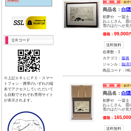
商品名：
白隠
初夢や 一冨士
おふじさん 霞
雪のはだへが見
99,000
価格：
ＱＲコード
送料無料
在庫数：
3
カテゴリ：
版画
ジャンル：
臨済
商品コード：
H6
※上記ＵＲＬにＰＣ・スマー
トフォン・携帯のいずれの端
末でアクセスしていただいて
商品名：
白隠
も自動でそれぞれ専用サイト
が表示されます。
初夢や 一冨士
おふじさん 霞
雪のはだへが見
165,000
価格：
送料無料