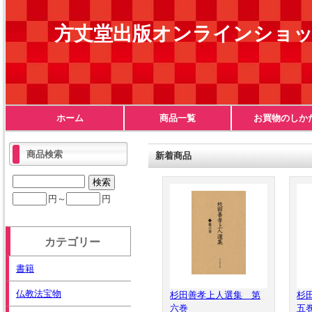
方丈堂出版オンラインショ
ホーム
商品一覧
お買物のしか
商品検索
新着商品
円～
円
カテゴリー
書籍
仏教法宝物
杉田善孝上人選集 第
杉
六巻
五