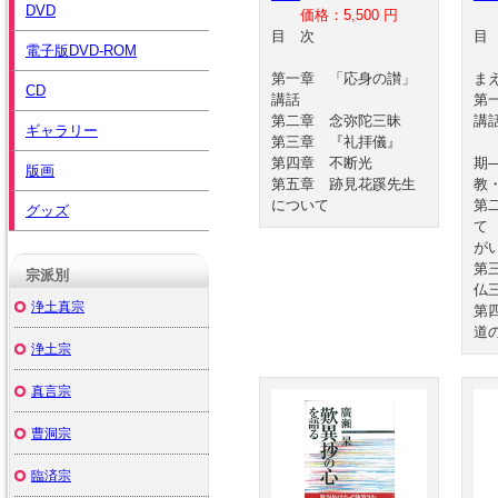
DVD
価格：5,500 円
目 次
電子版DVD-ROM
第一章 「応身の讃」
ま
CD
講話
第
第二章 念弥陀三昧
講
ギャラリー
第三章 『礼拝儀』
宗
第四章 不断光
期
版画
第五章 跡見花蹊先生
教
について
第
グッズ
て
が
第
宗派別
仏
浄土真宗
第
道
浄土宗
真言宗
曹洞宗
臨済宗