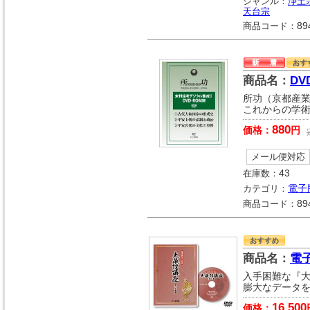
ジャンル：
浄土
天台宗
商品コード：
89
商品名：
D
所功（京都産
これからの学
880
価格：
円
メール便対応
在庫数：
43
カテゴリ：
電子
商品コード：
89
商品名：
電
入手困難な『
膨大なデータを
16,500
価格：