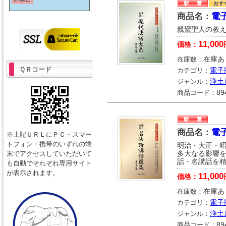
商品名：
電
親鸞聖人の教
11,000
価格：
在庫数：
在庫あ
ＱＲコード
カテゴリ：
電子
ジャンル：
浄土
商品コード：
89
商品名：
電
※上記ＵＲＬにＰＣ・スマー
トフォン・携帯のいずれの端
明治・大正・
末でアクセスしていただいて
多大なる影響
話・名講話を
も自動でそれぞれ専用サイト
が表示されます。
11,000
価格：
在庫数：
在庫あ
カテゴリ：
電子
ジャンル：
浄土
商品コード：
89