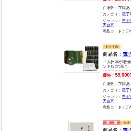
在庫数：
在庫あ
カテゴリ：
電子
ジャンル：
浄土
天台宗
商品コード：
DV
商品名：
電
『大日本佛教全
ンド版書籍に
55,000
価格：
在庫数：
在庫あ
カテゴリ：
電子
ジャンル：
浄土
天台宗
商品コード：
DV
商品名：
電