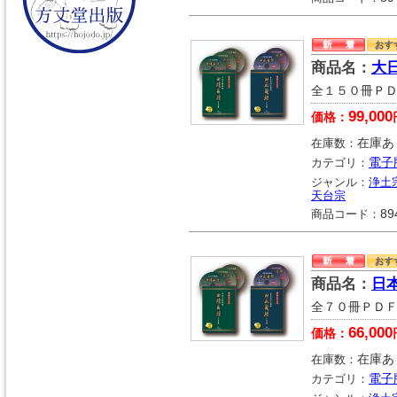
商品名：
大
全１５０冊Ｐ
99,000
価格：
在庫数：
在庫あ
カテゴリ：
電子
ジャンル：
浄土
天台宗
商品コード：
89
商品名：
日
全７０冊ＰＤ
66,000
価格：
在庫数：
在庫あ
カテゴリ：
電子