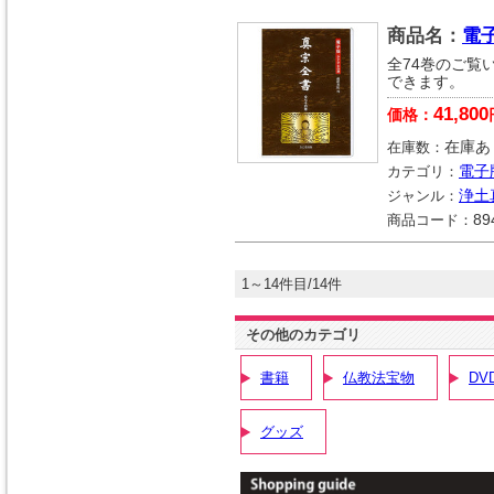
商品名：
電
全74巻のご覧
できます。
41,800
価格：
在庫数：
在庫あ
カテゴリ：
電子
ジャンル：
浄土
商品コード：
89
1～14件目/14件
その他のカテゴリ
書籍
仏教法宝物
DV
グッズ