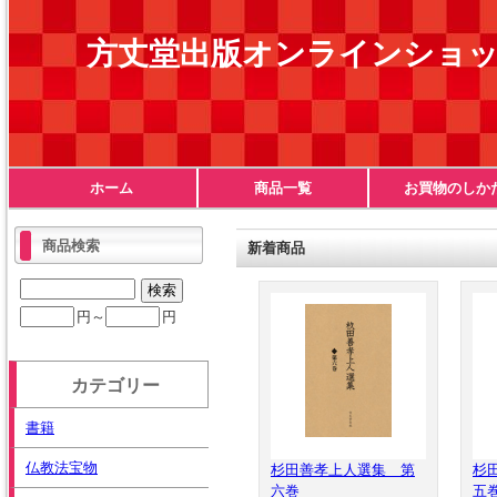
方丈堂出版オンラインショ
ホーム
商品一覧
お買物のしか
商品検索
新着商品
円～
円
カテゴリー
書籍
仏教法宝物
杉田善孝上人選集 第
杉
六巻
五