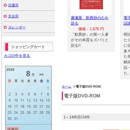
日蓮宗
天台宗
廣瀬杲 歎異抄の心を
電
語る
話
カレンダー
価格：1,676 円
「歎異抄」の第一人者
明
がその本質をズバリと
た
語る!!
に
ショッピングカート
多
カゴの中を見る
た
銘
話
た
ホーム
電子版DVD-ROM
電子版DVD-ROM
1～14件目/14件