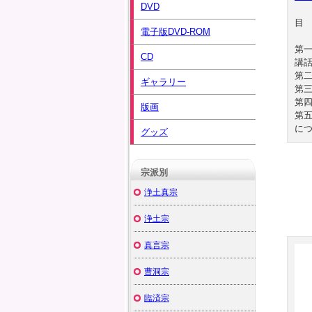
DVD
電子版DVD-ROM
第
CD
講
第
ギャラリー
第
第
版画
第
に
グッズ
宗派別
浄土真宗
浄土宗
真言宗
曹洞宗
臨済宗