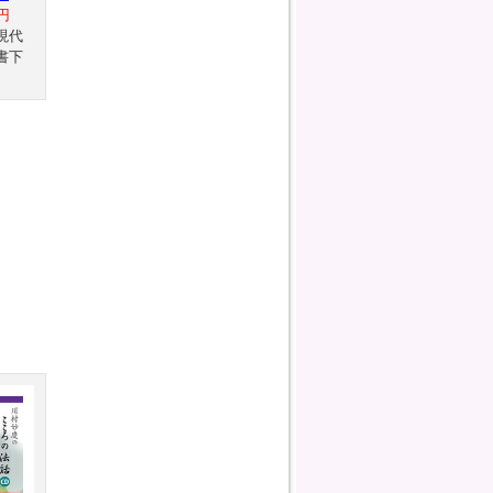
円
現代
書下