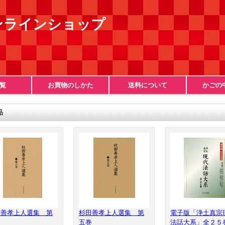
ンラインショップ
覧
お買物のしかた
送料について
かごの
品
田善孝上人選集 第
杉田善孝上人選集 第
電子版「浄土真宗
巻
五巻
法話大系」全２５