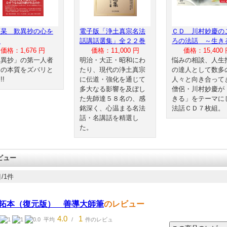
瀬杲 歎異抄の心を
電子版「浄土真宗名法
ＣＤ 川村妙慶の
る
話講話選集」全２２巻
ろの法話 ～生き
価格：1,676 円
価格：11,000 円
価格：15,400 
歎異抄」の第一人者
明治・大正・昭和にわ
悩みの相談、人生
その本質をズバリと
たり、現代の浄土真宗
の達人として数多
!!
に伝道・強化を通じて
人々と向き合って
多大なる影響を及ぼし
僧侶・川村妙慶が
た先師達５８名の、感
きる」をテーマに
銘深く、心温まる名法
法話ＣＤ７枚組。
話・名講話を精選し
た。
ビュー
/1件
拓本（復元版） 善導大師筆
のレビュー
4.0
1
平均
/
件のレビュ