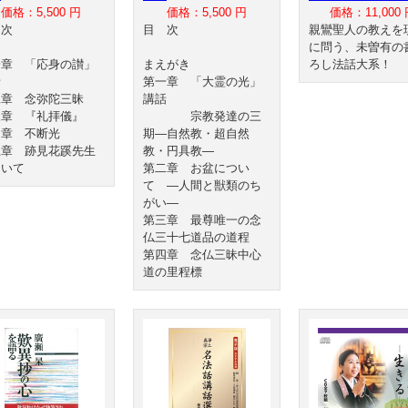
価格：5,500 円
価格：5,500 円
価格：11,000 
目 次
目 次
親鸞聖人の教えを
に問う、未曽有の
一章 「応身の讃」
まえがき
ろし法話大系！
話
第一章 「大霊の光」
二章 念弥陀三昧
講話
三章 『礼拝儀』
宗教発達の三
四章 不断光
期―自然教・超自然
五章 跡見花蹊先生
教・円具教―
ついて
第二章 お盆につい
て ―人間と獣類のち
がい―
第三章 最尊唯一の念
仏三十七道品の道程
第四章 念仏三昧中心
道の里程標