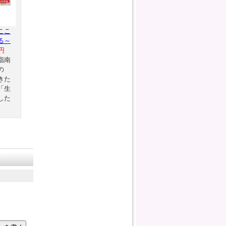
ここ
る～
円
指南
の
きた
「生
した