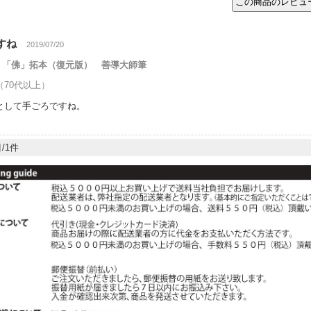
すね
2019/07/20
「佛」拓本（復元版） 善導大師筆
（70代以上）
として手ごろですね。
/1件