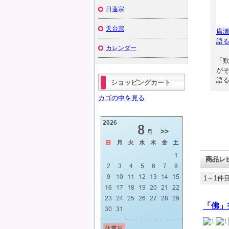
日蓮宗
天台宗
廣
語
カレンダー
「
が
語る
ショッピングカート
カゴの中を見る
商品レ
1～1件目
「佛」