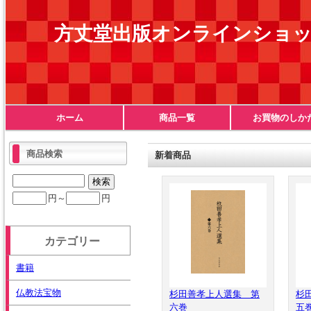
方丈堂出版オンラインショ
ホーム
商品一覧
お買物のしか
商品検索
新着商品
円～
円
カテゴリー
書籍
仏教法宝物
杉田善孝上人選集 第
杉
六巻
五