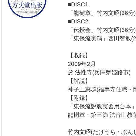
■DISC1
「龍樹章」竹内文昭(36分)
■DISC2
「伝授会」竹内文昭(66分)
「東保流実演」西田智教(2
【収録】
2009年2月
於 法性寺(兵庫県姫路市)
【解説】
神子上惠群(福専寺住職・
【附録】
「東保流説教実習用台本
龍樹章・第三節 法音山教
竹内文昭(たけうち・ぶん