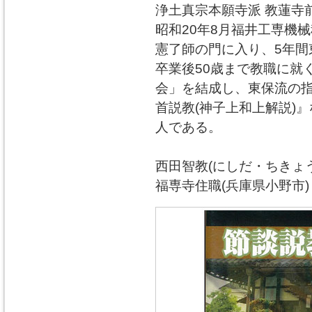
浄土真宗本願寺派 教蓮寺
昭和20年8月福井工専機
憲了師の門に入り、5年間
卒業後50歳まで教職に就
会」を結成し、東保流の
首説教(神子上和上解説)
人である。
西田智教(にしだ・ちきょう
福専寺住職(兵庫県小野市)