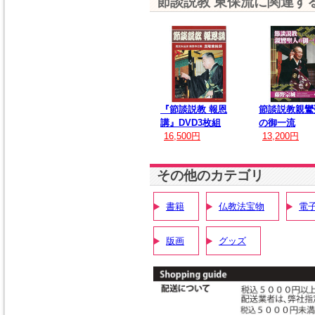
節談説教 東保流に関連す
『節談説教 報恩
節談説教親鸞
講』DVD3枚組
の御一流
16,500円
13,200円
その他のカテゴリ
書籍
仏教法宝物
電子
版画
グッズ