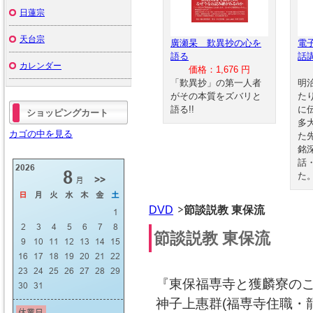
日蓮宗
天台宗
廣瀬杲 歎異抄の心を
電
語る
話
カレンダー
価格：1,676 円
「歎異抄」の第一人者
明
がその本質をズバリと
た
語る!!
に
ショッピングカート
多
カゴの中を見る
た
銘
話
た
DVD
節談説教 東保流
節談説教 東保流
『東保福専寺と獲麟寮の
神子上惠群(福専寺住職・