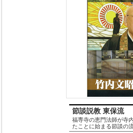
節談説教 東保流
福専寺の恵門法師が寺
たことに始まる節談の