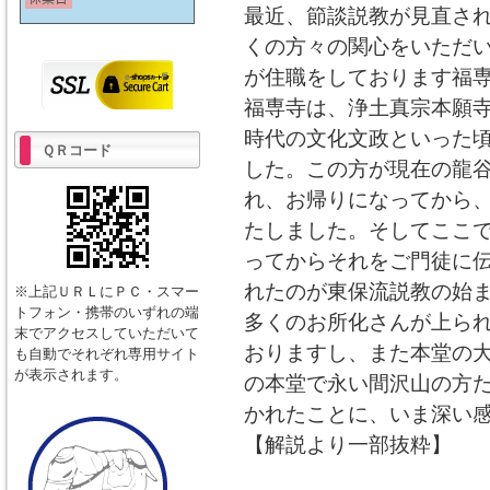
最近、節談説教が見直さ
くの方々の関心をいただ
が住職をしております福
福専寺は、浄土真宗本願
時代の文化文政といった
ＱＲコード
した。この方が現在の龍
れ、お帰りになってから
たしました。そしてここ
ってからそれをご門徒に
れたのが東保流説教の始
※上記ＵＲＬにＰＣ・スマー
トフォン・携帯のいずれの端
多くのお所化さんが上ら
末でアクセスしていただいて
おりますし、また本堂の
も自動でそれぞれ専用サイト
が表示されます。
の本堂で永い間沢山の方
かれたことに、いま深い
【解説より一部抜粋】