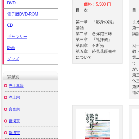
DVD
価格：5,500 円
目 次
電子版DVD-ROM
第一章 「応身の讃」
ま
CD
講話
第
第二章 念弥陀三昧
講
ギャラリー
第三章 『礼拝儀』
宗
第四章 不断光
期
版画
第五章 跡見花蹊先生
教
について
第
グッズ
て
が
第
宗派別
仏
浄土真宗
第
道
浄土宗
真言宗
曹洞宗
臨済宗