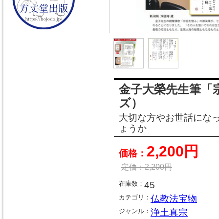
金子大榮先生筆「
ズ）
大切な方やお世話にな
ょうか
2,200円
価格：
定価：
2,200
円
在庫数：
45
カテゴリ：
仏教法宝物
ジャンル：
浄土真宗