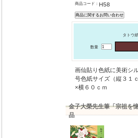
商品コード：
H58
タトウ
数量
画仙貼り色紙に美術シル
号色紙サイズ（縦３１ｃ
×横６０ｃｍ
金子大榮先生筆「宗祖を
品