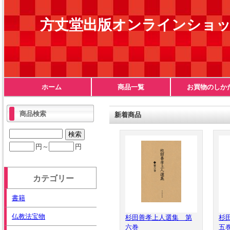
方丈堂出版オンラインショ
ホーム
商品一覧
お買物のしか
商品検索
新着商品
円～
円
カテゴリー
書籍
仏教法宝物
杉田善孝上人選集 第
杉
六巻
五