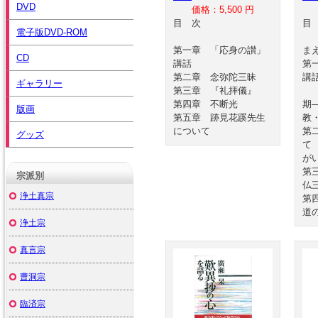
DVD
価格：5,500 円
目 次
電子版DVD-ROM
第一章 「応身の讃」
ま
CD
講話
第
第二章 念弥陀三昧
講
ギャラリー
第三章 『礼拝儀』
宗
第四章 不断光
期
版画
第五章 跡見花蹊先生
教
について
第
グッズ
て
が
第
宗派別
仏
浄土真宗
第
道
浄土宗
真言宗
曹洞宗
臨済宗