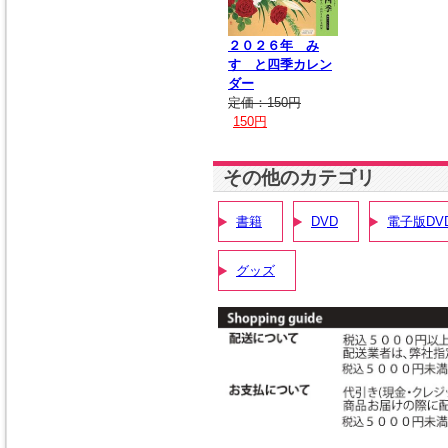
２０２６年 み
すゞと四季カレン
ダー
定価：150円
150円
その他のカテゴリ
書籍
DVD
電子版DVD
グッズ