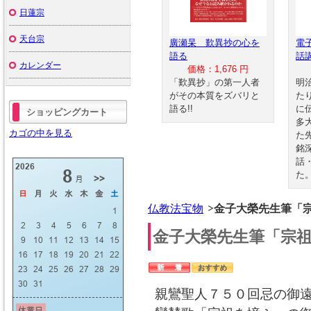
日蓮宗
天台宗
廣瀬杲 歎異抄の心を
電
語る
話
カレンダー
価格：1,676 円
「歎異抄」の第一人者
明
がその本質をズバリと
た
語る!!
に
ショッピングカート
多
カゴの中を見る
た
銘
話
た
仏教法宝物
金子大榮先生筆「
金子大榮先生筆「宗
親鸞聖人７５０回忌の御